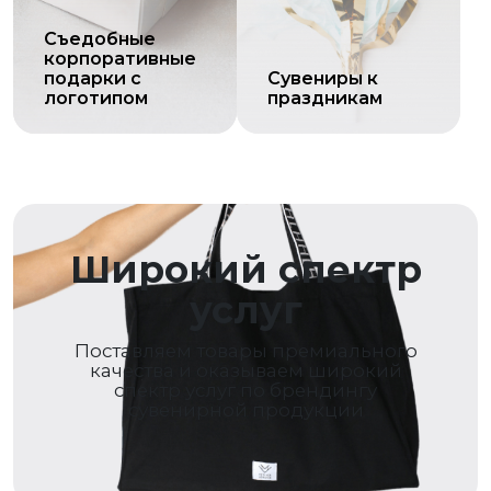
Съедобные
корпоративные
подарки с
Сувениры к
логотипом
праздникам
Широкий спектр
услуг
Поставляем товары премиального
качества и оказываем широкий
спектр услуг по брендингу
сувенирной продукции