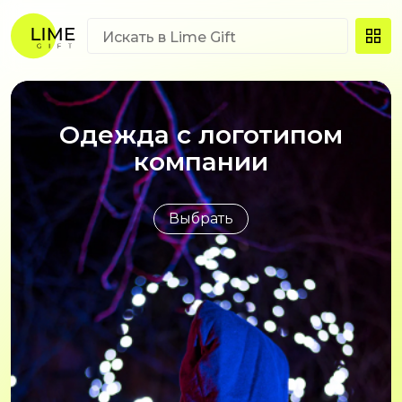
Концелярия с логотипом
Одежда с логотипом
Брендированная
электроника
компании
Выбрать
Выбрать
Выбрать