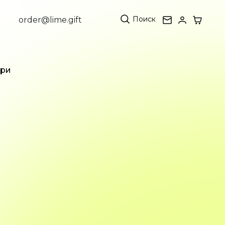
Поиск
order@lime.gift
ари