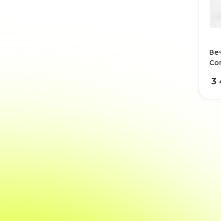
Ве
Co
3